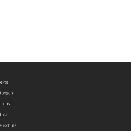
jekte
stungen
r uns
takt
enschutz