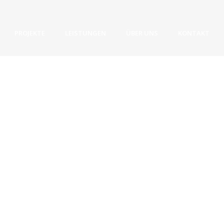
PROJEKTE
LEISTUNGEN
ÜBER UNS
KONTAKT
Ausstellung (Bremer
Mess
Heimstiftung – 65 Jahre)
2017