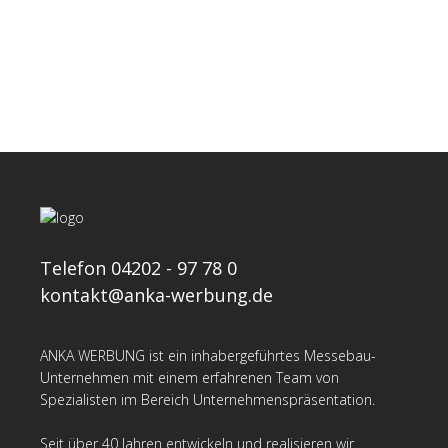
Lorem ipsum dolor sit amet,
consectetuer adipiscing elit. Nam cur
Telefon 04202 - 97 78 0
kontakt@anka-werbung.de
ANKA WERBUNG ist ein inhabergeführtes Messebau-
Unternehmen mit einem erfahrenen Team von
Spezialisten im Bereich Unternehmenspräsentation.
Seit über 40 Jahren entwickeln und realisieren wir