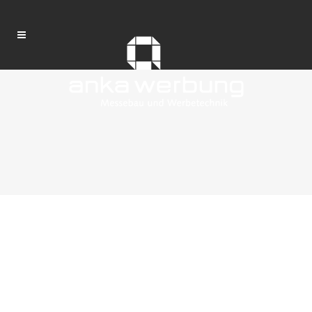
Messestand der swb
auf der hanseBau