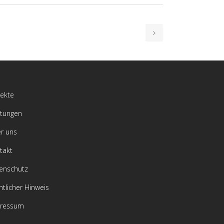
jekte
stungen
r uns
takt
enschutz
htlicher Hinweis
ressum